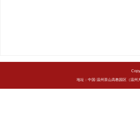
Cop
地址：中国·温州茶山高教园区（温州大学城） 邮